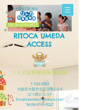
リトカ知育保育園 梅田
園
TEL:06-6743-4577
RITOCA UMEDA
IMG_7164.JPG
IMG_7159.jpg
ACCESS
リトカ知育保育園 梅田園
〒530-0003
大阪府大阪市北区堂島1-5-4
はつ根ビル３F
Email:
kitashinchi@ritoca.com
Tel:06-6743-4577