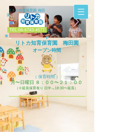
リトカ知育保育園 梅田
園
TEL:06-6743-4577
​リトカ知育保育園 梅田園
IMG_7164.JPG
IMG_7159.jpg
オープン時間
（ 保育時間 ）
月〜日曜日 ８：００〜２１：００
（※延長保育有り 日中→18:30〜延長）