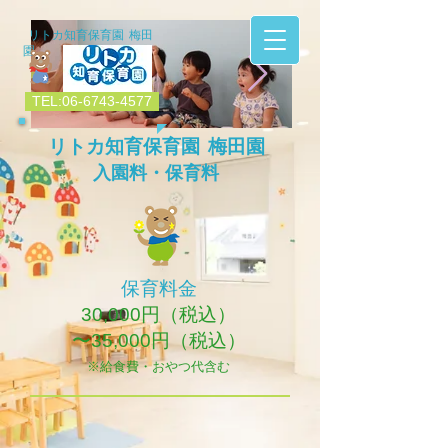
リトカ知育保育園 梅田
園
TEL:06-6743-4577
​リトカ知育保育園 梅田園
IMG_7164.JPG
IMG_7159.jpg
入園料・保育料
保育料金
30,000円（税込）
〜35
,000円（税込）
※給食費・おやつ代含む