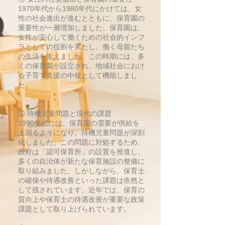
1970年代から1980年代にかけては、女
性の社会進出が進むとともに、保育園の
重要性が一層増加しました。保育園は、
女性が安心して働くための社会的インフ
ラとしての役割を果たし、働く母親たち
の生活を支えました。この時期には、多
くの保育園が設立され、地域社会におけ
る子育て支援の中核として機能しまし
た。
⑤ 待機児童問題と現代の課題
1990年代には、保育園の需要が供給を
上回るようになり、待機児童問題が深刻
化しました。この問題に対処するため、
政府は「認可保育所」の設置を推進し、
多くの自治体が新たな保育施設の整備に
取り組みました。しかしながら、保育士
の確保や待遇改善といった課題は依然と
して残されています。近年では、保育の
質向上や保育士の待遇改善が重要な政策
課題として取り上げられています。