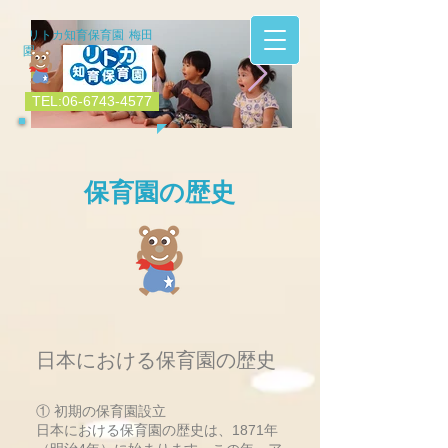
リトカ知育保育園 梅田
園
TEL:06-6743-4577
IMG_7164.JPG
IMG_7159.jpg
​保育園の歴史
日本における保育園の歴史
① 初期の保育園設立
日本における保育園の歴史は、1871年