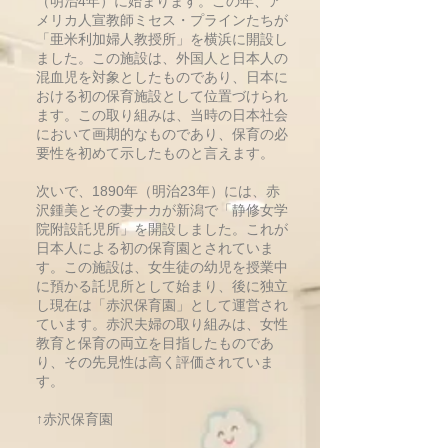
（明治4年）に始まります。この年、ア
メリカ人宣教師ミセス・プラインたちが
「亜米利加婦人教授所」を横浜に開設し
ました。この施設は、外国人と日本人の
混血児を対象としたものであり、日本に
おける初の保育施設として位置づけられ
ます。この取り組みは、当時の日本社会
において画期的なものであり、保育の必
要性を初めて示したものと言えます。
次いで、1890年（明治23年）には、赤
沢鍾美とその妻ナカが新潟で「静修女学
院附設託児所」を開設しました。これが
日本人による初の保育園とされていま
す。この施設は、女生徒の幼児を授業中
に預かる託児所として始まり、後に独立
し現在は「赤沢保育園」として運営され
ています。赤沢夫婦の取り組みは、女性
教育と保育の両立を目指したものであ
り、その先見性は高く評価されていま
す。
↑赤沢保育園