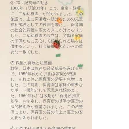
② 20世紀初頭の動き
1900年（明治33年）には、東京・麹町
に「二葉幼稚園」が開かれました。この
施設は、主に労働者を助けるための児童
福祉施設としての役割を果たし、保育園
の社会的意義を広めるきっかけとなりま
した。二葉幼稚園の設立は、労働者家庭
の子供たちに安心して預けられる場を提
供するという、社会福祉の視点からの重
要な一歩でした。
③ 戦後の発展と法整備
戦後、日本は急速な経済成長を遂げる中
で、1950年代から共働き家庭が増加
し、それに伴い保育園の需要も急増しま
した。この時期、保育園は家庭の重要な
サポート機能として認識され始めまし
た。1960年代には政府が「保育所措置
基準」を制定し、保育所の基準や運営の
法的枠組みが整備されました。この法整
備により、保育園の質の向上と運営の安
定化が図られました。
④ 女性の社会進出と保育園の重要性